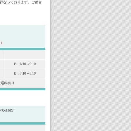
行なっております。ご都合
込）
B．8:10～9:10
B．7:10～8:10
場料有り
0名様限定