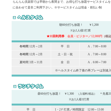
らんらん倶楽部では早朝から夜間まで、お得な打ち放題サービスタイムを
に合わせて是非ご利用下さい。※サービスタイムは現金・前払い制
朝60分打ち放題！ ￥1,200
※お1人様1打席
★11回利用券
会員・ビジター／12,000円
（税
冬時間
12月～2月
平 日
A．7:00～8:00
冬時間
12月～2月
土・日・祝
A．7:00～8:00
夏時間 3月～11月
全 日
A．6:00～7:00
※ヘルスタイム終了後の再プレーは別途入
昼60分打ち放題！ ￥1,300
（入場料/税込）
＊先着2
※お1人様1打席
平 日
1・2Ｆ打席／時間限定 12:00～13:00