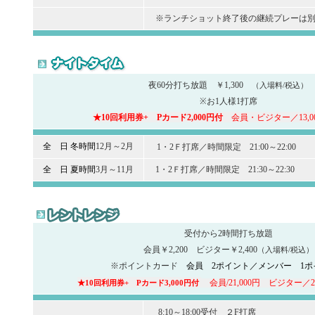
※ランチショット終了後の継続プレーは別
夜60分打ち放題 ￥1,300
（入場料/税込）
※お1人様1打席
★10回利用券+ Pカード2,000円付
会員・ビジター／13,0
全 日 冬時間
12月～2月
1・2Ｆ打席／時間限定 21:00～22:00
全 日 夏時間
3月～11月
1・2Ｆ打席／時間限定 21:30～22:30
受付から2時間打ち放題
会員￥2,200 ビジター￥2,400
（入場料/税込）
※ポイントカード
会員 2ポイント／メンバー 1ポ
★10回利用券+ Pカード3,000円付
会員/21,000円
ビジター／23
8:10～18:00受付 ２F打席